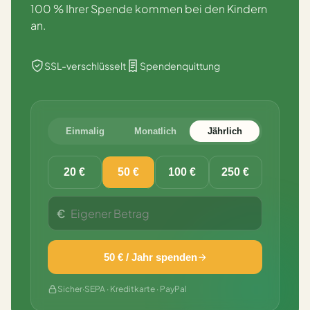
100 % Ihrer Spende kommen bei den Kindern
an.
SSL-verschlüsselt
Spendenquittung
Einmalig
Monatlich
Jährlich
20 €
50 €
100 €
250 €
€
50 € / Jahr spenden
Sicher
·
SEPA · Kreditkarte · PayPal