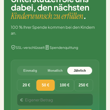
dabei,
den nächsten
.
Kinderwunsch zu erfüllen
100 % Ihrer Spende kommen bei den Kindern
an.
SSL-verschlüsselt
Spendenquittung
Einmalig
Monatlich
Jährlich
20 €
50 €
100 €
250 €
€