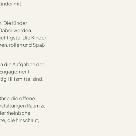
inder mit
 Die Kinder
 Dabei werden
chtigste: Die Kinder
hen, rollen und Spaß
in die Aufgaben der
l Engagement,
ig Hilfsmittel sind,
hne die offene
anstaltungen Raum zu
er rheinische
ite, die hinschaut,