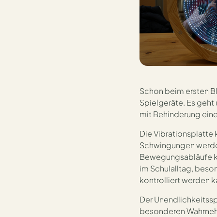
Schon beim ersten Bl
Spielgeräte. Es geht
mit Behinderung ein
Die Vibrationsplatte 
Schwingungen werden
Bewegungsabläufe kön
im Schulalltag, beso
kontrolliert werden k
Der Unendlichkeitsspi
besonderen Wahrnehm