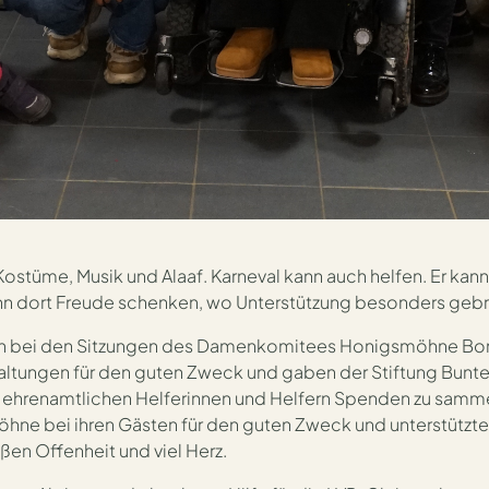
äte für die Christopho
 Kostüme, Musik und Alaaf. Karneval kann auch helfen. Er ka
nn dort Freude schenken, wo Unterstützung besonders gebr
ich bei den Sitzungen des Damenkomitees Honigsmöhne Bo
hat die Stiftung Buntes Herz in der Session 2
taltungen für den guten Zweck und gaben der Stiftung Bunte
r Brückenforum Spenden für den guten Zweck zu
t ehrenamtlichen Helferinnen und Helfern Spenden zu samme
ne bei ihren Gästen für den guten Zweck und unterstützten
oßen Offenheit und viel Herz.