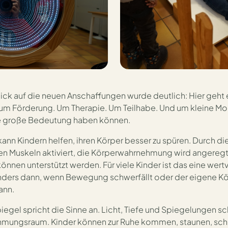
ick auf die neuen Anschaffungen wurde deutlich: Hier geht 
 um Förderung. Um Therapie. Um Teilhabe. Und um kleine Mo
e große Bedeutung haben können.
kann Kindern helfen, ihren Körper besser zu spüren. Durch di
 Muskeln aktiviert, die Körperwahrnehmung wird angereg
nen unterstützt werden. Für viele Kinder ist das eine wert
nders dann, wenn Bewegung schwerfällt oder der eigene Kö
ann.
egel spricht die Sinne an. Licht, Tiefe und Spiegelungen s
ungsraum. Kinder können zur Ruhe kommen, staunen, scha