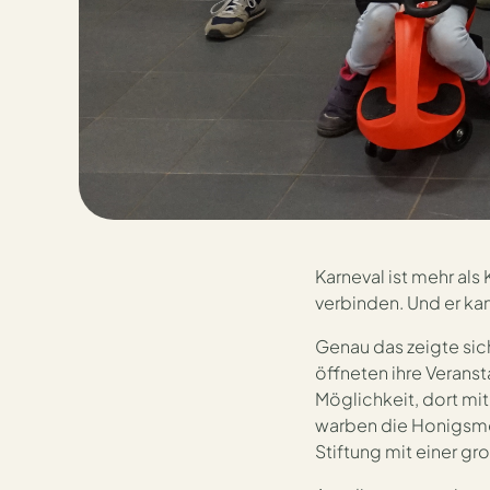
Neue Therapieger
Karneval ist mehr als
verbinden. Und er ka
Genau das zeigte s
Das Damenkomitee (DK) Honigsmöhne 
öffneten ihre Verans
ihren Karnevalssitzungen im Beuele
Möglichkeit, dort mi
warben die Honigsmöh
Stiftung mit einer gr