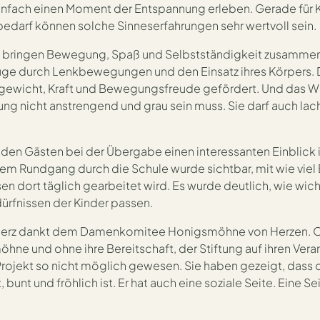
infach einen Moment der Entspannung erleben. Gerade für K
darf können solche Sinneserfahrungen sehr wertvoll sein.
s bringen Bewegung, Spaß und Selbstständigkeit zusammen.
ge durch Lenkbewegungen und den Einsatz ihres Körpers.
gewicht, Kraft und Bewegungsfreude gefördert. Und das Wi
ung nicht anstrengend und grau sein muss. Sie darf auch lac
 den Gästen bei der Übergabe einen interessanten Einblick 
nem Rundgang durch die Schule wurde sichtbar, mit wie vie
 dort täglich gearbeitet wird. Es wurde deutlich, wie wicht
ürfnissen der Kinder passen.
 Herz dankt dem Damenkomitee Honigsmöhne von Herzen. O
hne und ohne ihre Bereitschaft, der Stiftung auf ihren Ver
rojekt so nicht möglich gewesen. Sie haben gezeigt, dass d
, bunt und fröhlich ist. Er hat auch eine soziale Seite. Eine Se