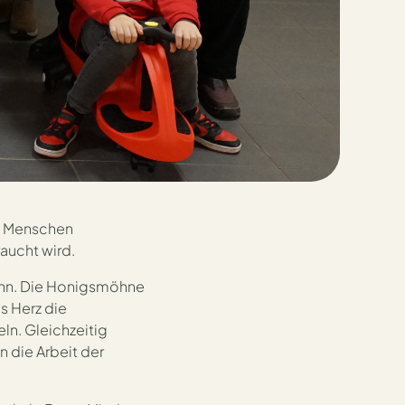
russchule
nn Menschen
aucht wird.
nn. Die Honigsmöhne
025/2026 wieder eingeladen, auf
s Herz die
 sammeln.
ln. Gleichzeitig
 die Arbeit der