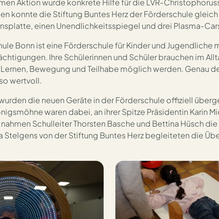
en Aktion wurde konkrete Hilfe für die LVR-Christophorus
 konnte die Stiftung Buntes Herz der Förderschule gleich
ionsplatte, einen Unendlichkeitsspiegel und drei Plasma-Car
ule Bonn ist eine Förderschule für Kinder und Jugendliche 
chtigungen. Ihre Schülerinnen und Schüler brauchen im Al
t Lernen, Bewegung und Teilhabe möglich werden. Genau de
so wertvoll.
wurden die neuen Geräte in der Förderschule offiziell über
nigsmöhne waren dabei, an ihrer Spitze Präsidentin Karin Mic
 nahmen Schulleiter Thorsten Basche und Bettina Hüsch di
ia Stelgens von der Stiftung Buntes Herz begleiteten die Üb