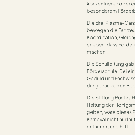
konzentrieren oder e
besonderem Förderbe
Die drei Plasma-Car
bewegen die Fahrzeu
Koordination, Gleich
erleben, dass Förder
machen.
Die Schulleitung gab
Förderschule. Bei ei
Geduld und Fachwissen
die genau zu den Bed
Die Stiftung Buntes
Haltung der Honigsmö
geben, wäre dieses P
Karneval nicht nur laut
mitnimmt und hilft.