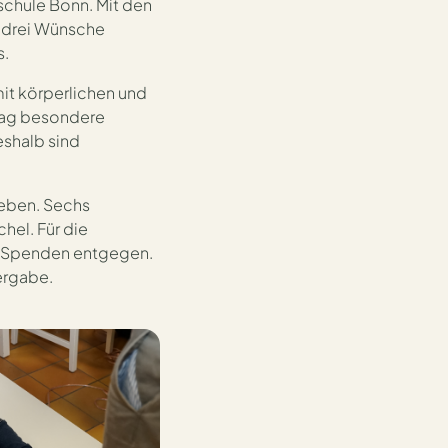
schule Bonn. Mit den
 drei Wünsche
s.
mit körperlichen und
ltag besondere
shalb sind
geben. Sechs
hel. Für die
e Spenden entgegen.
ergabe.