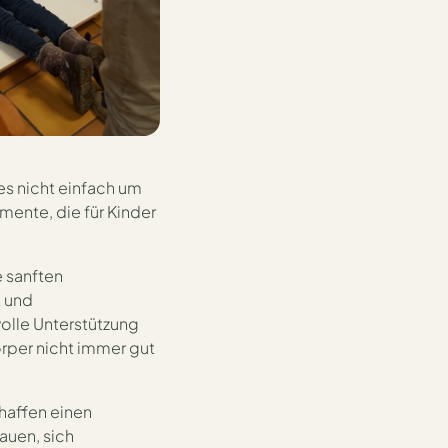
es nicht einfach um
mente, die für Kinder
e sanften
t und
volle Unterstützung
rper nicht immer gut
chaffen einen
uen, sich