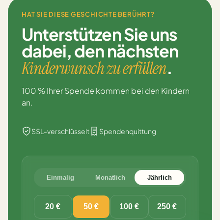
HAT SIE DIESE GESCHICHTE BERÜHRT?
Unterstützen Sie uns
dabei,
den nächsten
.
Kinderwunsch zu erfüllen
100 % Ihrer Spende kommen bei den Kindern
an.
SSL-verschlüsselt
Spendenquittung
Einmalig
Monatlich
Jährlich
20 €
50 €
100 €
250 €