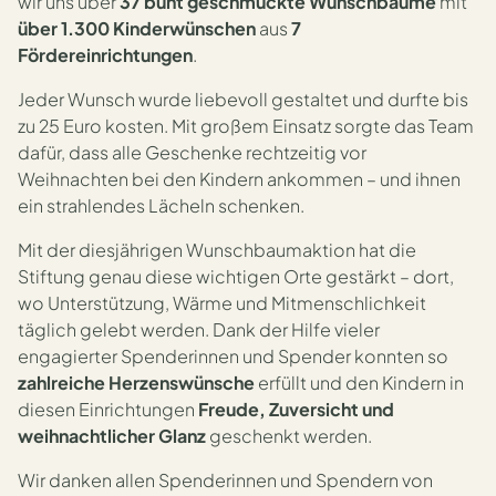
wir uns über
37 bunt geschmückte Wunschbäume
mit
über 1.300 Kinderwünschen
aus
7
Fördereinrichtungen
.
Jeder Wunsch wurde liebevoll gestaltet und durfte bis
zu 25 Euro kosten. Mit großem Einsatz sorgte das Team
dafür, dass alle Geschenke rechtzeitig vor
Weihnachten bei den Kindern ankommen – und ihnen
ein strahlendes Lächeln schenken.
Mit der diesjährigen Wunschbaumaktion hat die
Stiftung genau diese wichtigen Orte gestärkt – dort,
wo Unterstützung, Wärme und Mitmenschlichkeit
täglich gelebt werden. Dank der Hilfe vieler
engagierter Spenderinnen und Spender konnten so
zahlreiche Herzenswünsche
erfüllt und den Kindern in
diesen Einrichtungen
Freude, Zuversicht und
weihnachtlicher Glanz
geschenkt werden.
Wir danken allen Spenderinnen und Spendern von