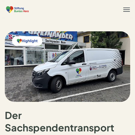
Togg
navi
Highlight
Der
Sachspendentransport