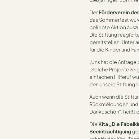
Große Freude in der integrativen Ki
Der
Förderverein der
das Sommerfest wurd
beliebte Aktion auszu
Die Stiftung reagier
bereitstellen. Unter
für die Kinder und Fam
„Uns hat die Anfrage 
„Solche Projekte zei
einfachen Hilferuf w
den unsere Stiftung s
Auch wenn die Stiftun
Rückmeldungen und Fot
Dankeschön“, heißt es
Die
Kita „Die Fabelk
Beeinträchtigung
gem
schafft das Kita-Team