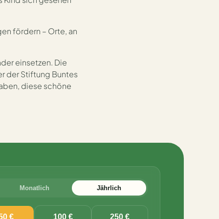
en fördern – Orte, an
der einsetzen. Die
er der Stiftung Buntes
haben, diese schöne
Monatlich
Jährlich
50 €
100 €
250 €