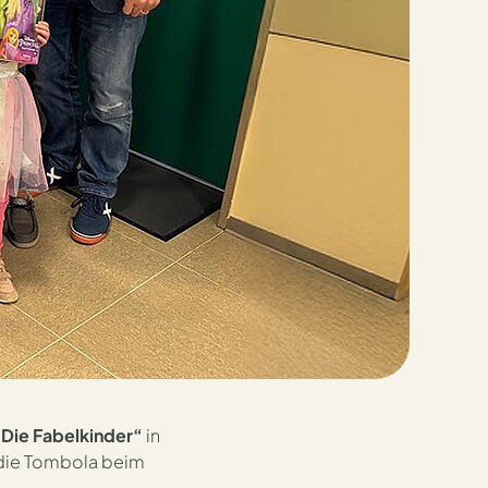
kinder“
„Die Fabelkinder“
in
die Tombola beim