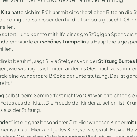
ndertagesstätte „Die Fabelkinder“ in Wachtberg
 Kita
hatte sich im Frühjahr mit einer herzlichen Bitte an die 
en dringend Sachspenden für die Tombola gesucht. Ohne P
fallen.
te sofort – und konnte mithilfe eines großzügigen Spenders 
 anderem wurde ein
schönes Trampolin
als Hauptpreis gespen
ilien.
direkt berührt“, sagt Silvia Stelgens von der
Stiftung Buntes
gen, wie wichtig es ist, miteinander ins Gespräch zu komme
urde eine wunderbare Brücke der Unterstützung. Das ist gen
teht.“
g selbst beim Sommerfest nicht vor Ort war, erreichten sie
os aus der Kita. „Die Freude der Kinder zu sehen, ist für 
 aus der Stiftung.
inder“
ist ein ganz besonderer Ort: Hier wachsen Kinder
mit 
einsam auf. Hier zählt jedes Kind, so wie es ist. Mit viel H
 einen Ort, an dem Vielfalt selbstverständlich ist – und jed