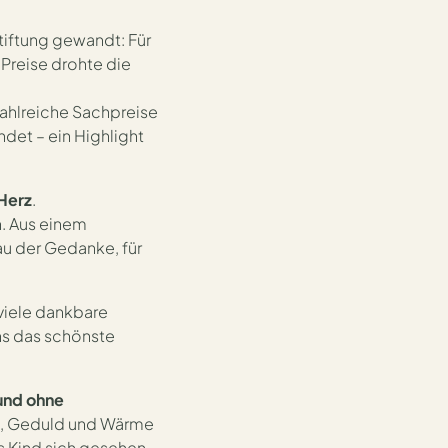
-Adendorf.
Stiftung gewandt: Für
reise drohte die
zahlreiche Sachpreise
det – ein Highlight
 Herz
.
n. Aus einem
au der Gedanke, für
 viele dankbare
uns das schönste
und ohne
erz, Geduld und Wärme
es Kind sich gesehen