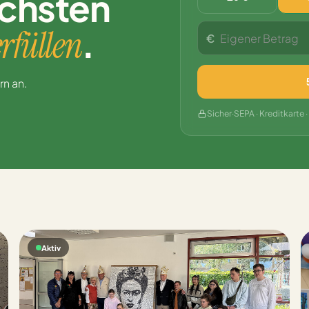
chsten
.
rfüllen
€
n an.
Sicher
·
SEPA · Kreditkarte 
Aktiv