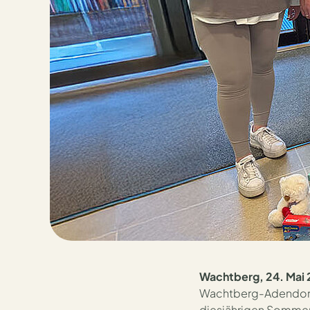
Tombola der integ
Wachtberg, 24. Mai
Wachtberg-Adendorf:
diesjährigen Sommerf