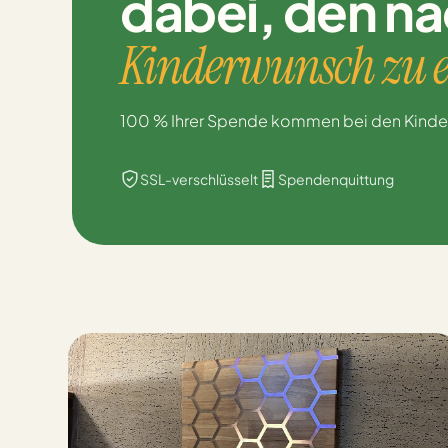
dabei,
den nä
Kinderwunsch zu e
100 % Ihrer Spende kommen bei den Kinder
SSL-verschlüsselt
Spendenquittung