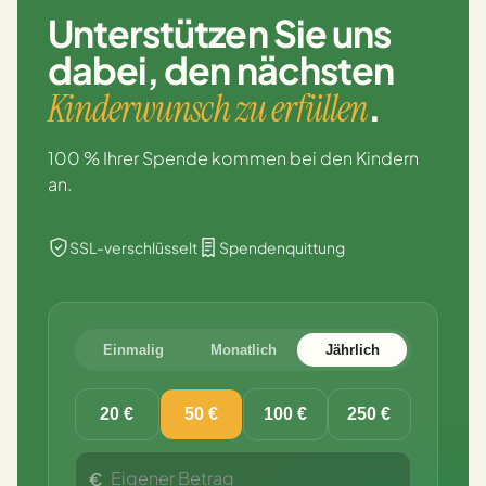
Unterstützen Sie uns
dabei,
den nächsten
.
Kinderwunsch zu erfüllen
100 % Ihrer Spende kommen bei den Kindern
an.
SSL-verschlüsselt
Spendenquittung
Einmalig
Monatlich
Jährlich
20 €
50 €
100 €
250 €
€