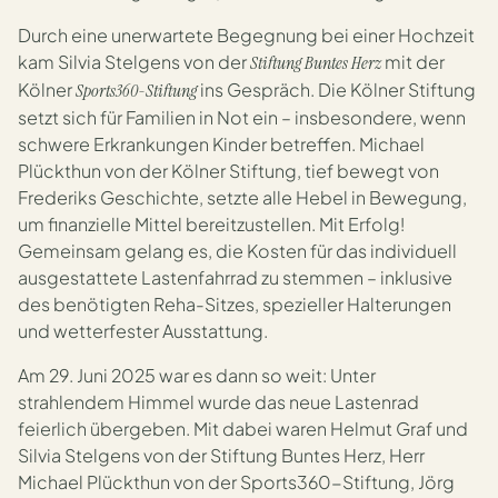
Durch eine unerwartete Begegnung bei einer Hochzeit
kam Silvia Stelgens von der
mit der
Stiftung
Buntes Herz
Kölner
ins Gespräch. Die Kölner Stiftung
Sports360-Stiftung
setzt sich für Familien in Not ein – insbesondere, wenn
schwere Erkrankungen Kinder betreffen. Michael
Plückthun von der Kölner Stiftung, tief bewegt von
Frederiks Geschichte, setzte alle Hebel in Bewegung,
um finanzielle Mittel bereitzustellen. Mit Erfolg!
Gemeinsam gelang es, die Kosten für das individuell
ausgestattete Lastenfahrrad zu stemmen – inklusive
des benötigten Reha-Sitzes, spezieller Halterungen
und wetterfester Ausstattung.
Am 29. Juni 2025 war es dann so weit: Unter
strahlendem Himmel wurde das neue Lastenrad
feierlich übergeben. Mit dabei waren Helmut Graf und
Silvia Stelgens von der Stiftung Buntes Herz, Herr
Michael Plückthun von der Sports360-Stiftung, Jörg