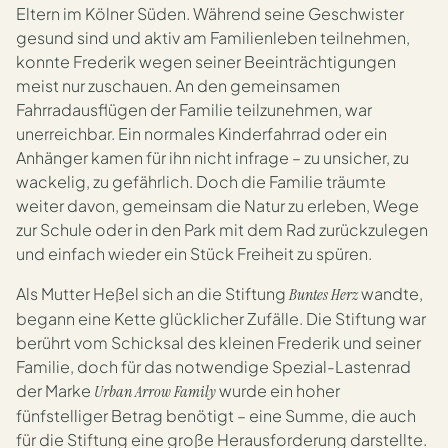
Eltern im Kölner Süden. Während seine Geschwister
gesund sind und aktiv am Familienleben teilnehmen,
konnte Frederik wegen seiner Beeinträchtigungen
meist nur zuschauen. An den gemeinsamen
Fahrradausflügen der Familie teilzunehmen, war
unerreichbar. Ein normales Kinderfahrrad oder ein
Anhänger kamen für ihn nicht infrage – zu unsicher, zu
wackelig, zu gefährlich. Doch die Familie träumte
weiter davon, gemeinsam die Natur zu erleben, Wege
zur Schule oder in den Park mit dem Rad zurückzulegen
und einfach wieder ein Stück Freiheit zu spüren.
Als Mutter Heßel sich an die Stiftung
wandte,
Buntes Herz
begann eine Kette glücklicher Zufälle. Die Stiftung war
berührt vom Schicksal des kleinen Frederik und seiner
Familie, doch für das notwendige Spezial-Lastenrad
der Marke
wurde ein hoher
Urban Arrow Family
fünfstelliger Betrag benötigt – eine Summe, die auch
für die Stiftung eine große Herausforderung darstellte.