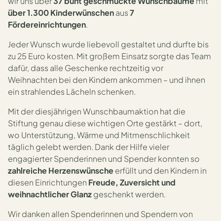
wir uns über
37 bunt geschmückte Wunschbäume
mit
über 1.300 Kinderwünschen
aus
7
Fördereinrichtungen
.
Jeder Wunsch wurde liebevoll gestaltet und durfte bis
zu 25 Euro kosten. Mit großem Einsatz sorgte das Team
dafür, dass alle Geschenke rechtzeitig vor
Weihnachten bei den Kindern ankommen – und ihnen
ein strahlendes Lächeln schenken.
Mit der diesjährigen Wunschbaumaktion hat die
Stiftung genau diese wichtigen Orte gestärkt – dort,
wo Unterstützung, Wärme und Mitmenschlichkeit
täglich gelebt werden. Dank der Hilfe vieler
engagierter Spenderinnen und Spender konnten so
zahlreiche Herzenswünsche
erfüllt und den Kindern in
diesen Einrichtungen
Freude, Zuversicht und
weihnachtlicher Glanz
geschenkt werden.
Wir danken allen Spenderinnen und Spendern von