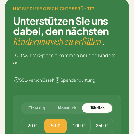
HAT SIE DIESE GESCHICHTE BERÜHRT?
Unterstützen Sie uns
dabei,
den nächsten
.
Kinderwunsch zu erfüllen
100 % Ihrer Spende kommen bei den Kindern
an.
SSL-verschlüsselt
Spendenquittung
Einmalig
Monatlich
Jährlich
20 €
50 €
100 €
250 €