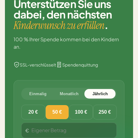
Unterstützen Sie uns
dabei,
den nächsten
.
Kinderwunsch zu erfüllen
100 % Ihrer Spende kommen bei den Kindern
an.
SSL-verschlüsselt
Spendenquittung
Einmalig
Monatlich
Jährlich
20 €
50 €
100 €
250 €
€