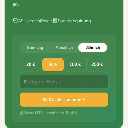
an.
SSL-verschlüsselt
Spendenquittung
Einmalig
Monatlich
Jährlich
20 €
50 €
100 €
250 €
€
50 € / Jahr spenden
Sicher
·
SEPA · Kreditkarte · PayPal