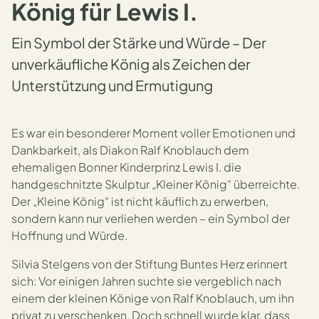
König für Lewis I.
Ein Symbol der Stärke und Würde – Der
unverkäufliche König als Zeichen der
Unterstützung und Ermutigung
Es war ein besonderer Moment voller Emotionen und
Dankbarkeit, als Diakon Ralf Knoblauch dem
ehemaligen Bonner Kinderprinz Lewis I. die
handgeschnitzte Skulptur „Kleiner König“ überreichte.
Der „Kleine König“ ist nicht käuflich zu erwerben,
sondern kann nur verliehen werden – ein Symbol der
Hoffnung und Würde.
Silvia Stelgens von der Stiftung Buntes Herz erinnert
sich: Vor einigen Jahren suchte sie vergeblich nach
einem der kleinen Könige von Ralf Knoblauch, um ihn
privat zu verschenken. Doch schnell wurde klar, dass