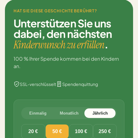
HAT SIE DIESE GESCHICHTE BERÜHRT?
Unterstützen Sie uns
dabei,
den nächsten
.
Kinderwunsch zu erfüllen
100 % Ihrer Spende kommen bei den Kindern
an.
SSL-verschlüsselt
Spendenquittung
Einmalig
Monatlich
Jährlich
20 €
50 €
100 €
250 €