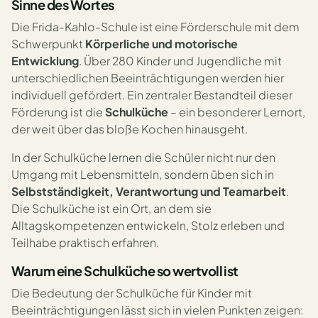
Sinne des Wortes
Die Frida-Kahlo-Schule ist eine Förderschule mit dem
Schwerpunkt
Körperliche und motorische
Entwicklung
. Über 280 Kinder und Jugendliche mit
unterschiedlichen Beeinträchtigungen werden hier
individuell gefördert. Ein zentraler Bestandteil dieser
Förderung ist die
Schulküche
– ein besonderer Lernort,
der weit über das bloße Kochen hinausgeht.
In der Schulküche lernen die Schüler nicht nur den
Umgang mit Lebensmitteln, sondern üben sich in
Selbstständigkeit, Verantwortung und Teamarbeit
.
Die Schulküche ist ein Ort, an dem sie
Alltagskompetenzen entwickeln, Stolz erleben und
Teilhabe praktisch erfahren.
Warum eine Schulküche so wertvoll ist
Die Bedeutung der Schulküche für Kinder mit
Beeinträchtigungen lässt sich in vielen Punkten zeigen: